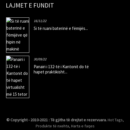
LAJMET E FUNDIT
16/11/22
Si të ruani baterinë e fëmijës...
30/09/22
Panairi i 132-të i Kantonit do të
hapet praktikisht...
© Copyright - 2010-2021 : Të gjitha të drejtat e rezervuara.
Hot Tags
,
Produkte të nxehta
,
Harta e faqes