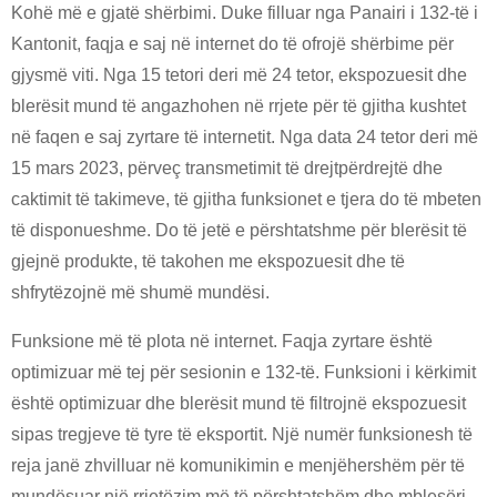
Kohë më e gjatë shërbimi. Duke filluar nga Panairi i 132-të i
Kantonit, faqja e saj në internet do të ofrojë shërbime për
gjysmë viti. Nga 15 tetori deri më 24 tetor, ekspozuesit dhe
blerësit mund të angazhohen në rrjete për të gjitha kushtet
në faqen e saj zyrtare të internetit. Nga data 24 tetor deri më
15 mars 2023, përveç transmetimit të drejtpërdrejtë dhe
caktimit të takimeve, të gjitha funksionet e tjera do të mbeten
të disponueshme. Do të jetë e përshtatshme për blerësit të
gjejnë produkte, të takohen me ekspozuesit dhe të
shfrytëzojnë më shumë mundësi.
Funksione më të plota në internet. Faqja zyrtare është
optimizuar më tej për sesionin e 132-të. Funksioni i kërkimit
është optimizuar dhe blerësit mund të filtrojnë ekspozuesit
sipas tregjeve të tyre të eksportit. Një numër funksionesh të
reja janë zhvilluar në komunikimin e menjëhershëm për të
mundësuar një rrjetëzim më të përshtatshëm dhe mblesëri