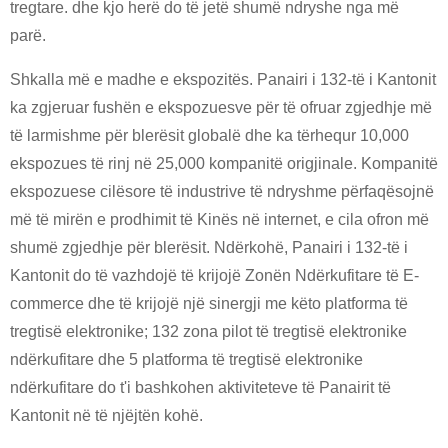
tregtare. dhe kjo herë do të jetë shumë ndryshe nga më
parë.
Shkalla më e madhe e ekspozitës. Panairi i 132-të i Kantonit
ka zgjeruar fushën e ekspozuesve për të ofruar zgjedhje më
të larmishme për blerësit globalë dhe ka tërhequr 10,000
ekspozues të rinj në 25,000 kompanitë origjinale. Kompanitë
ekspozuese cilësore të industrive të ndryshme përfaqësojnë
më të mirën e prodhimit të Kinës në internet, e cila ofron më
shumë zgjedhje për blerësit. Ndërkohë, Panairi i 132-të i
Kantonit do të vazhdojë të krijojë Zonën Ndërkufitare të E-
commerce dhe të krijojë një sinergji me këto platforma të
tregtisë elektronike; 132 zona pilot të tregtisë elektronike
ndërkufitare dhe 5 platforma të tregtisë elektronike
ndërkufitare do t'i bashkohen aktiviteteve të Panairit të
Kantonit në të njëjtën kohë.