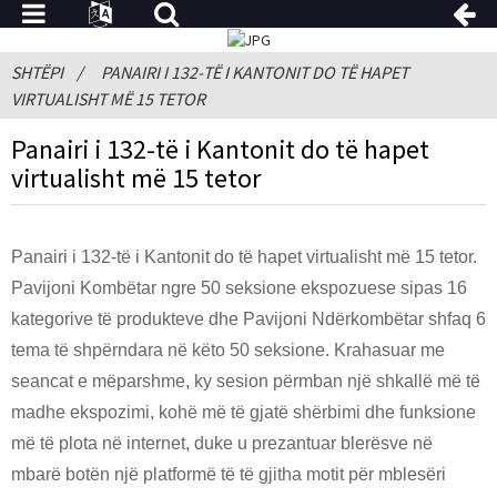
SHTËPI
PANAIRI I 132-TË I KANTONIT DO TË HAPET
VIRTUALISHT MË 15 TETOR
Panairi i 132-të i Kantonit do të hapet
virtualisht më 15 tetor
Panairi i 132-të i Kantonit do të hapet virtualisht më 15 tetor.
Pavijoni Kombëtar ngre 50 seksione ekspozuese sipas 16
kategorive të produkteve dhe Pavijoni Ndërkombëtar shfaq 6
tema të shpërndara në këto 50 seksione. Krahasuar me
seancat e mëparshme, ky sesion përmban një shkallë më të
madhe ekspozimi, kohë më të gjatë shërbimi dhe funksione
më të plota në internet, duke u prezantuar blerësve në
mbarë botën një platformë të të gjitha motit për mblesëri