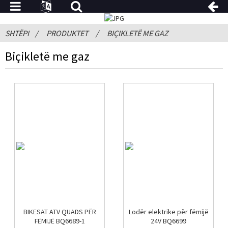
SHTËPI
PRODUKTET
BIÇIKLETË ME GAZ
Biçikletë me gaz
BIKESAT ATV ​​QUADS PËR
Lodër elektrike për fëmijë
FËMIJË BQ6689-1
24V BQ6699