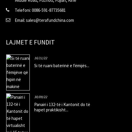
Middle Road, Fuzhou, Fujian, Kinë
Telefoni: 0086-591-87735681
Email: sales@terafundchina.com
LAJMET E FUNDIT
16/11/22
Si të ruani baterinë e fëmijës...
30/09/22
Panairi i 132-të i Kantonit do të
hapet praktikisht...