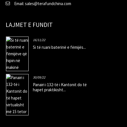
Email: sales@terafundchina.com
LAJMET E FUNDIT
16/11/22
Si të ruani baterinë e fëmijës...
30/09/22
Panairi i 132-të i Kantonit do të
hapet praktikisht...