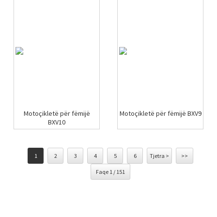
Motoçikletë për fëmijë
Motoçikletë për fëmijë BXV9
BXV10
1
2
3
4
5
6
Tjetra >
>>
Faqe 1 / 151