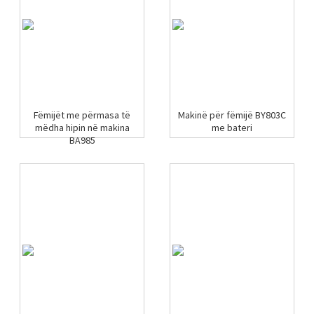
Fëmijët me përmasa të
Makinë për fëmijë BY803C
mëdha hipin në makina
me bateri
BA985