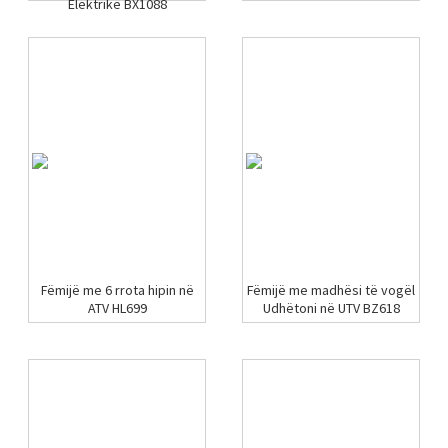
Elektrike BX1088
Fëmijë me 6 rrota hipin në
Fëmijë me madhësi të vogël
ATV HL699
Udhëtoni në UTV BZ618