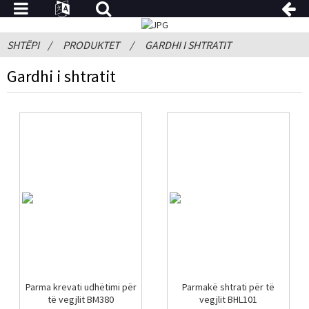
SHTËPI
PRODUKTET
GARDHI I SHTRATIT
Gardhi i shtratit
Parma krevati udhëtimi për
Parmakë shtrati për të
të vegjlit BM380
vegjlit BHL101