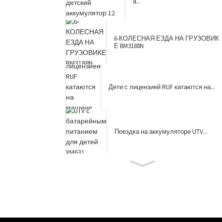
а...
6-КОЛЕСНАЯ ЕЗДА НА ГРУЗОВИК
Е BM3188N
Дети с лицензией RUF катаются на...
Поездка на аккумуляторе UTV...
Большой Размер Внедорожной Б
атареи UTV...
дети катаются на джипе YJ2588B