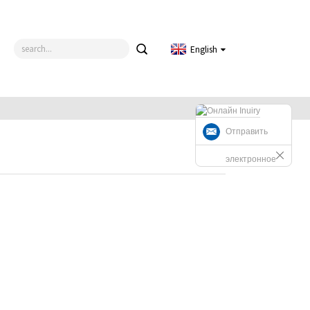
English
Отправить
электронное
письмо