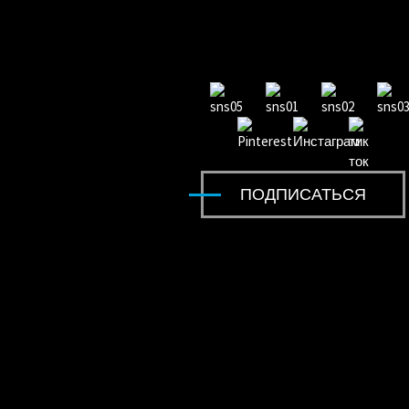
дети катаются на джипе YJ2588A
Дети с лицензией RAM катаются на...
ПОДПИСАТЬСЯ
Дети с лицензией RAM катаются на...