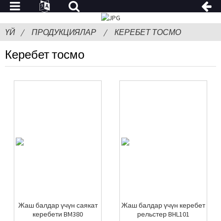
ҮЙ
ПРОДУКЦИЯЛАР
КЕРЕБЕТ ТОСМО
Керебет тосмо
Жаш балдар үчүн саякат
Жаш балдар үчүн керебет
керебети BM380
рельстер BHL101