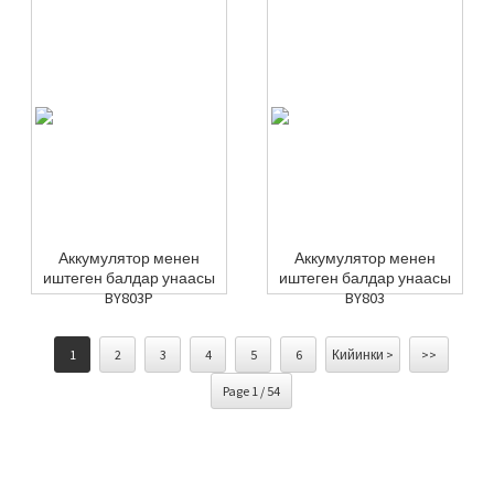
Аккумулятор менен
Аккумулятор менен
иштеген балдар унаасы
иштеген балдар унаасы
BY803P
BY803
1
2
3
4
5
6
Кийинки >
>>
Page 1 / 54