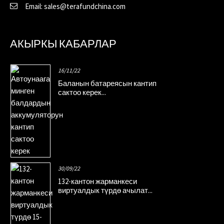
Email: sales@terafundchina.com
АКЫРКЫ КАБАРЛАР
16/11/22
Баланын батареясын кантип
сактоо керек...
30/09/22
132-кантон жарманкеси
виртуалдык түрдө ачылат...