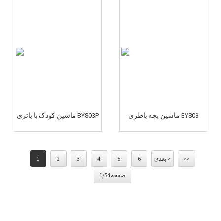
ماشین بچه باطری BY803
ماشین کودک با باتری BY803P
>>
بعدی >
6
5
4
3
2
1
صفحه 1/54