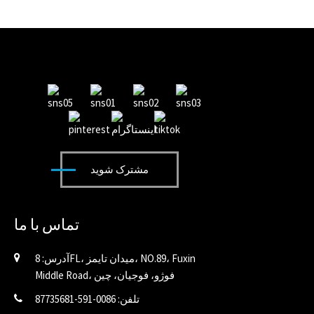
مشترک شوید
تماس با ما
آدرس: 8FL، میدان تایمز، NO.89، Fuxin
Middle Road، فوژو، فوجیان، چین
تلفن: 0086-591-87735681