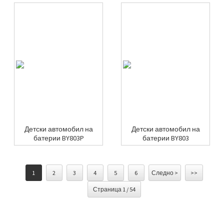
Детски автомобил на
Детски автомобил на
батерии BY803P
батерии BY803
1
2
3
4
5
6
Следно >
>>
Страница 1 / 54