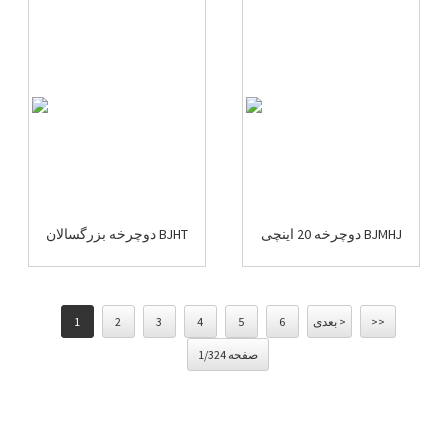
دوچرخه 20 اینچی BJMHJ
دوچرخه بزرگسالان BJHT
>>
بعدی >
6
5
4
3
2
1
صفحه 1/324