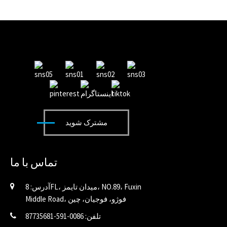
مشترک شوید
تماس با ما
آدرس: 8FL، میدان تایمز، NO.89، Fuxin
Middle Road، فوژو، فوجیان، چین
تلفن: 0086-591-87735681