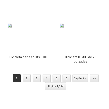
Bicicleta per a adults BJHT
Bicicleta BJMHJ de 20
polzades
1
2
3
4
5
6
Següent >
>>
Pàgina 1/324