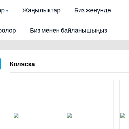
ар
Жаңылыктар
Биз жөнүндө
оолор
Биз менен байланышыңыз
Коляска