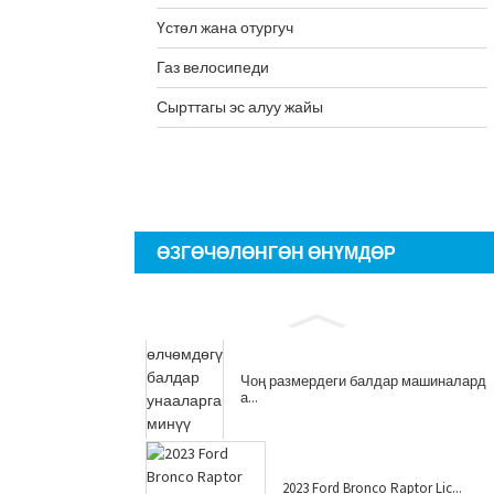
Үстөл жана отургуч
Газ велосипеди
Сырттагы эс алуу жайы
ӨЗГӨЧӨЛӨНГӨН ӨНҮМДӨР
Чоң размердеги балдар машиналард
а...
2023 Ford Bronco Raptor Lic...