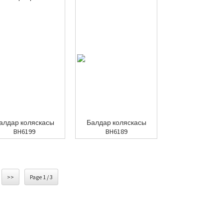
алдар коляскасы
Балдар коляскасы
BH6199
BH6189
>>
Page 1 / 3