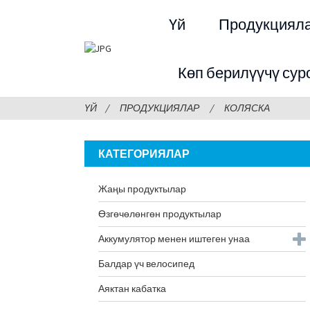
Үй
Продукциял
Көп берилүүчү сур
ҮЙ
ПРОДУКЦИЯЛАР
КОЛЯСКА
КАТЕГОРИЯЛАР
Жаңы продуктылар
Өзгөчөлөнгөн продуктылар
Аккумулятор менен иштеген унаа
Балдар үч велосипед
Аяктан кабатка