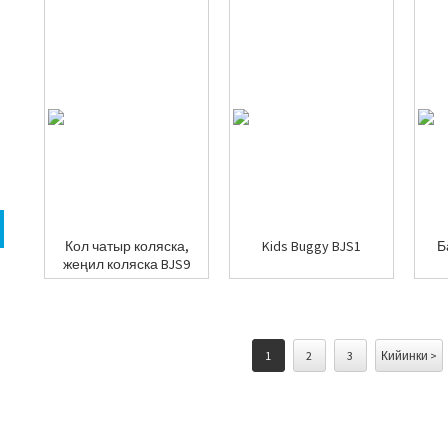
Кол чатыр коляска,
Kids Buggy BJS1
Б
жеңил коляска BJS9
1
2
3
Кийинки >