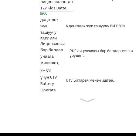
6 дөңгөлөк жүк ташуучу BM3188N
RUF лицензиясы бар балдар тээп ж
үрүшөт...
UTV Батарея менен иштөө...
Чоң өлчөмдөгү Off-Road UTV Батт...
балдар Jeep YJ2588B минишет