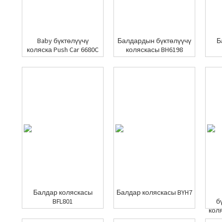
Baby бүктөлүүчү
Балдардын бүктөлүүчү
Б
коляска Push Car 6680C
коляскасы BH6198
Балдар коляскасы
Балдар коляскасы BYH7
BFL801
б
кол