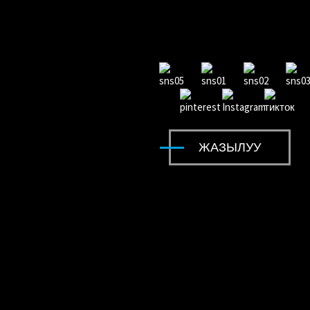
балдар Jeep YJ2588A минишет
RAM лицензиясы бар балдар тээп ж
үрүшөт...
ЖАЗЫЛУУ
RAM лицензиясы бар балдар тээп ж
үрүшөт...