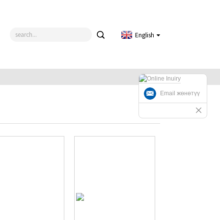
English
Email жөнөтүү