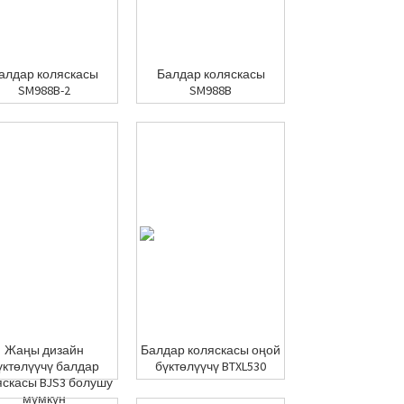
алдар коляскасы
Балдар коляскасы
SM988B-2
SM988B
Жаңы дизайн
Балдар коляскасы оңой
үктөлүүчү балдар
бүктөлүүчү BTXL530
яскасы BJS3 болушу
мүмкүн