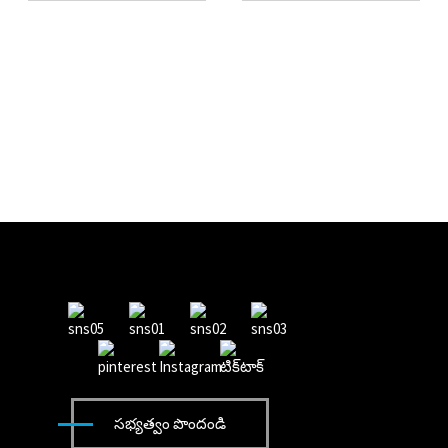
సభ్యత్వం పొందండి