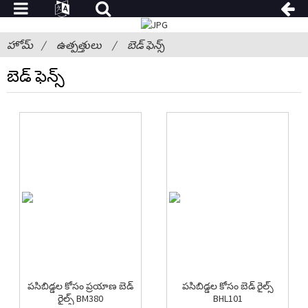
హోమ్
ఉత్పత్తులు
బెడ్ ఫెన్స్
బెడ్ ఫెన్స్
పసిబిడ్డల కోసం ప్రయాణ బెడ్
పసిబిడ్డల కోసం బెడ్ రైల్స్
రైల్స్ BM380
BHL101