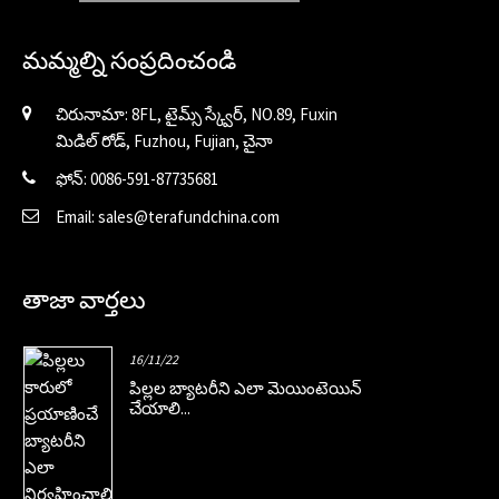
మమ్మల్ని సంప్రదించండి
చిరునామా: 8FL, టైమ్స్ స్క్వేర్, NO.89, Fuxin
మిడిల్ రోడ్, Fuzhou, Fujian, చైనా
ఫోన్: 0086-591-87735681
Email: sales@terafundchina.com
తాజా వార్తలు
16/11/22
పిల్లల బ్యాటరీని ఎలా మెయింటెయిన్
చేయాలి...