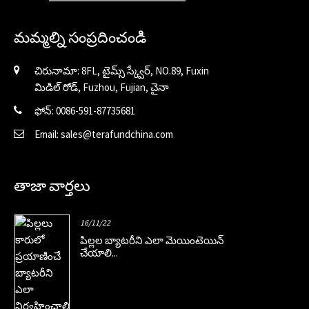
మమ్మల్ని సంప్రదించండి
చిరునామా: 8FL, టైమ్స్ స్క్వేర్, NO.89, Fuxin
మిడిల్ రోడ్, Fuzhou, Fujian, చైనా
ఫోన్: 0086-591-87735681
Email: sales@terafundchina.com
తాజా వార్తలు
16/11/22
పిల్లల బ్యాటరీని ఎలా మెయింటెయిన్
చేయాలి...