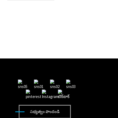
సభ్యత్వం పొందండి