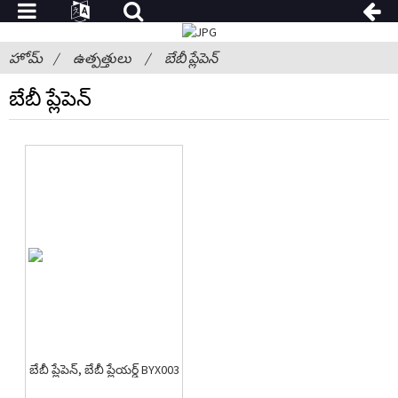
హోమ్
ఉత్పత్తులు
బేబీ ప్లేపెన్
బేబీ ప్లేపెన్
బేబీ ప్లేపెన్, బేబీ ప్లేయర్డ్ BYX003