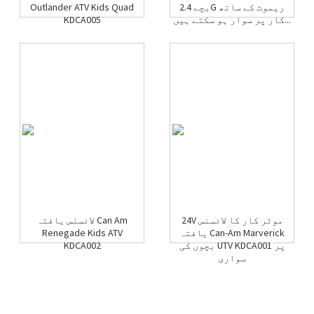
بچے 2.4G ریموٹ کے ساتھ
Outlander ATV Kids Quad
کار پر سوار ہو سکتے ہیں...
KDCA005
24V موٹر کار کا لائسنس
لائسنس یافتہ Can Am
یافتہ Can-Am Marverick
Renegade Kids ATV
بچوں کی UTV KDCA001 پر
KDCA002
سواری