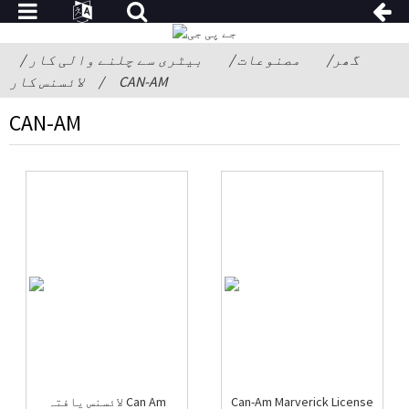
گھر
مصنوعات
بیٹری سے چلنے والی کار
CAN-AM
لائسنس کار
CAN-AM
Can-Am Marverick License
لائسنس یافتہ Can Am