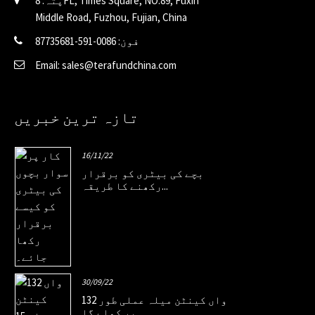
پتہ: 8FL, Times Square, NO.89, Fuxin
Middle Road, Fuzhou, Fujian, China
فون: 0086-591-87735681
Email: sales@terafundchina.com
تازہ ترین خبریں
16/11/22
بچے کی بیٹری کو برقرار
رکھنے کا طریقہ...
30/09/22
132 واں کینٹن میلہ عملی طور
پر کھلے گا...