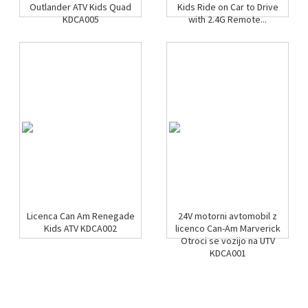
Outlander ATV Kids Quad
Kids Ride on Car to Drive
KDCA005
with 2.4G Remote...
Licenca Can Am Renegade
24V motorni avtomobil z
Kids ATV KDCA002
licenco Can-Am Marverick
Otroci se vozijo na UTV
KDCA001