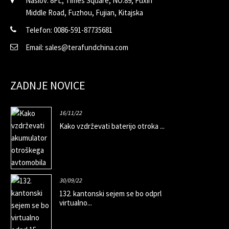
Naslov: 8FL, Times Square, NO.89, Fuxin
Middle Road, Fuzhou, Fujian, Kitajska
Telefon: 0086-591-87735681
Email: sales@terafundchina.com
ZADNJE NOVICE
16/11/22
Kako vzdrževati baterijo otroka ...
30/09/22
132. kantonski sejem se bo odprl
virtualno...