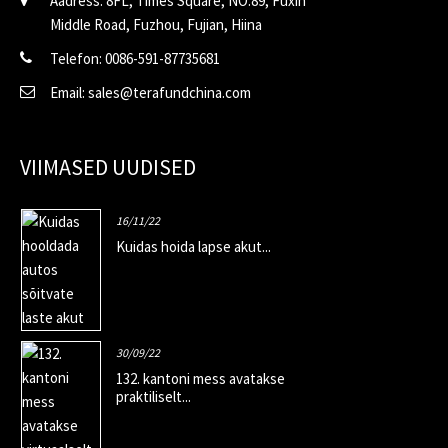
Aadress: 8FL, Times Square, NO.89, Fuxin
Middle Road, Fuzhou, Fujian, Hiina
Telefon: 0086-591-87735681
Email: sales@terafundchina.com
VIIMASED UUDISED
16/11/22
Kuidas hoida lapse akut...
30/09/22
132. kantoni mess avatakse
praktiliselt...