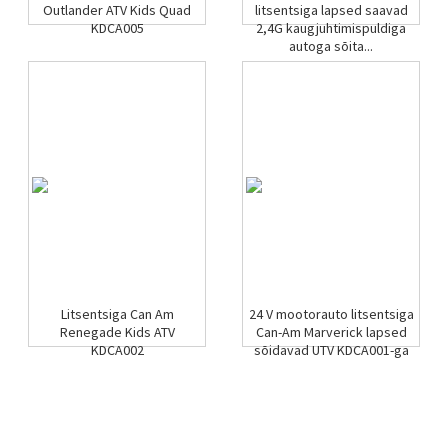
Outlander ATV Kids Quad
litsentsiga lapsed saavad
KDCA005
2,4G kaugjuhtimispuldiga
autoga sõita...
Litsentsiga Can Am
24 V mootorauto litsentsiga
Renegade Kids ATV
Can-Am Marverick lapsed
KDCA002
sõidavad UTV KDCA001-ga