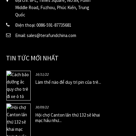
Địa chỉ: 8FL, Times Square, NO.89, Fuxin
Middle Road, Fuzhou, Phúc Kiến, Trung
Quốc
Điện thoại: 0086-591-87735681
Email: sales@terafundchina.com
TIN TỨC MỚI NHẤT
16/11/22
Làm thế nào để duy trì pin của trẻ...
30/09/22
Hội chợ Canton lần thứ 132 sẽ khai
mạc hầu như...