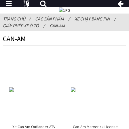
TRANG CHỦ
CÁC SẢN PHẨM
XE CHẠY BẰNG PIN
GIẤY PHÉP XE Ô TÔ
CAN-AM
CAN-AM
Xe Can Am Outlander ATV
Can-Am Marverick License