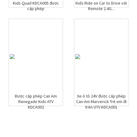
Kids Quad KDCA005 được
Kids Ride on Car to Drive với
cấp phép
Remote 2.4G...
Được cấp phép Can Am
Xe ô tô 24V được cấp phép
Renegade Kids ATV
Can-Am Marverick Trẻ em đi
KDCA002
trên UTV KDCA001