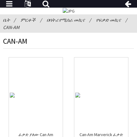
ቤት
ምርቶች
በባትሪ የሚሰራ መኪና
የፍቃድ መኪና
CAN-AM
CAN-AM
ፈቃድ ያለው Can Am
Can-Am Marverick ፈቃድ