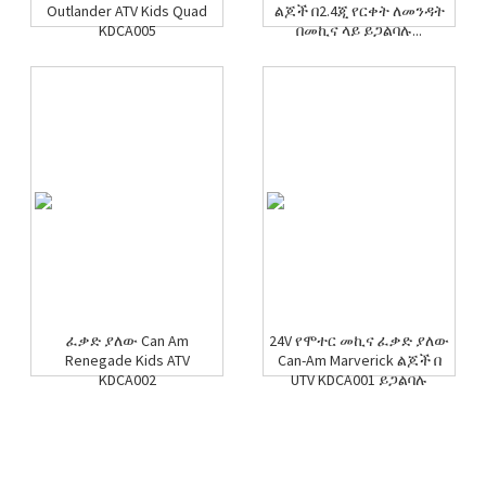
Outlander ATV Kids Quad
ልጆች በ2.4ጂ የርቀት ለመንዳት
KDCA005
በመኪና ላይ ይጋልባሉ...
ፈቃድ ያለው Can Am
24V የሞተር መኪና ፈቃድ ያለው
Renegade Kids ATV
Can-Am Marverick ልጆች በ
KDCA002
UTV KDCA001 ይጋልባሉ