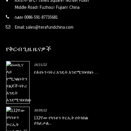
አድራሻ፡ 8FL፣ Times Square፣ NO.89፣ Fuxin
Middle Road፣ Fuzhou፣ Fujian፣ China
ስልክ፡ 0086-591-87735681
Email: sales@terafundchina.com
የቅርብ ጊዜ ዜናዎች
16/11/22
የሕፃኑን ባትሪ እንዴት እንደሚንከባከቡ…
30/09/22
132ኛው የካንቶን ትርኢት በትክክል
ይከፈታል...