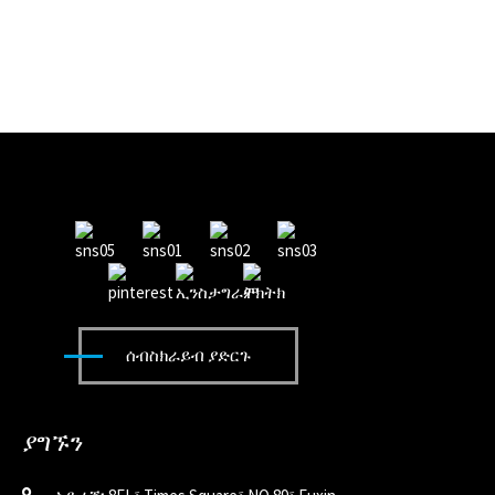
ሰብስክራይብ ያድርጉ
ያግኙን