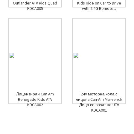
Outlander ATV Kids Quad
Kids Ride on Car to Drive
KDCA005
with 2.4G Remote...
Лицензиран Can Am
24V моторна кола с
Renegade Kids ATV
лиценз Can-Am Marverick
KDCA002
Деца се возят на UTV
KDCA001