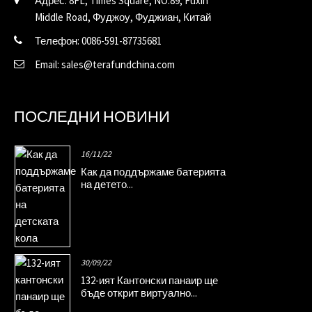
Адрес: 8FL, Times Square, NO.89, Fuxin
Middle Road, Фуджоу, Фуджиан, Китай
Телефон: 0086-591-87735681
Email: sales@terafundchina.com
ПОСЛЕДНИ НОВИНИ
16/11/22
Как да поддържаме батерията
на детето...
30/09/22
132-ият Кантонски панаир ще
бъде открит виртуално...