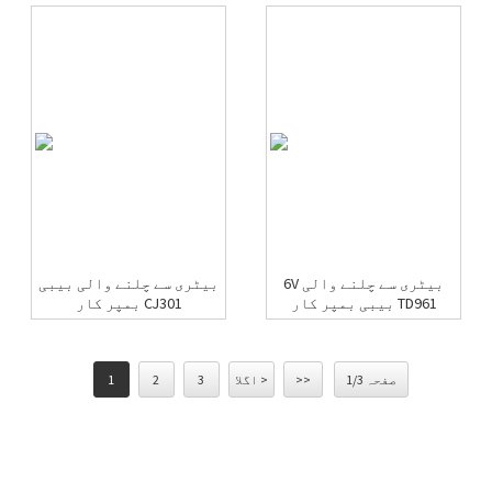
6V بیٹری سے چلنے والی
بیٹری سے چلنے والی بیبی
بیبی بمپر کار TD961
بمپر کار CJ301
صفحہ 1/3
>>
اگلا >
3
2
1