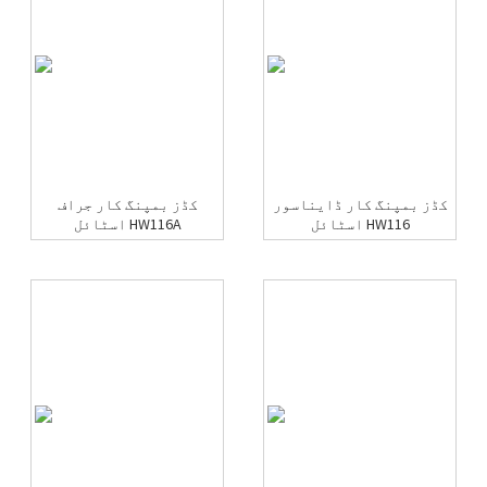
کڈز بمپنگ کار ڈایناسور
کڈز بمپنگ کار جراف
اسٹائل HW116
اسٹائل HW116A