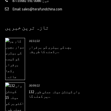
فون: 0086-591-87735681
Email: sales@terafundchina.com
تازہ ترین خبریں
16/11/22
بچے کی بیٹری کو برقرار
رکھنے کا طریقہ...
30/09/22
132 واں کینٹن میلہ عملی طور
پر کھلے گا...