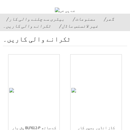
گھر
مصنوعات
بیٹری سے چلنے والی کار
غیر لائسنس ماڈل
ٹکرانے والی کاریں۔
ٹکرانے والی کاریں۔
کڈز انڈور بمپر کار
پش بار BLF612-P کے ساتھ