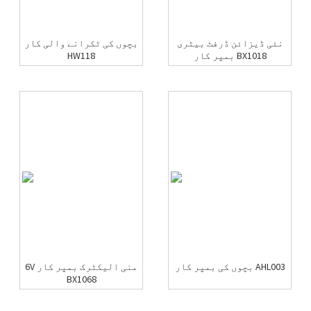
نئی ڈیزائن ڈرفٹ بیٹری
بچوں کی ٹکرانے والی کار
بمپر کار BX1018
HW118
بچوں کی بمپر کار AHL003
6V منی الیکٹرک بمپر کار
BX1068