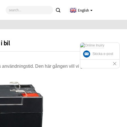
English
 bil
Skicka e-post
ils användningstid. Den här gången vill vi ge