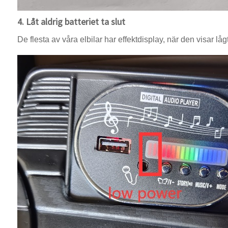
4. Låt aldrig batteriet ta slut
De flesta av våra elbilar har effektdisplay, när den visar lågt