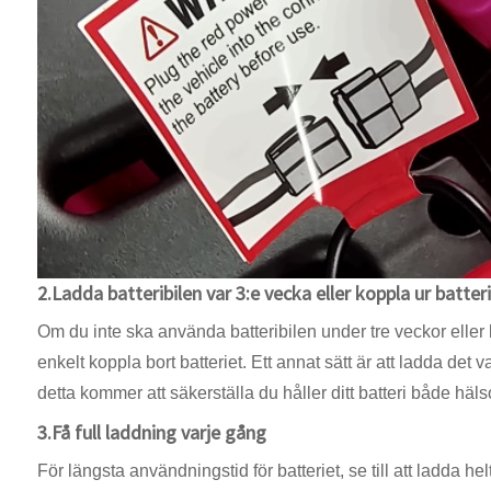
2.Ladda batteribilen var 3:e vecka eller koppla ur batte
Om du inte ska använda batteribilen under tre veckor eller l
enkelt koppla bort batteriet. Ett annat sätt är att ladda det 
detta kommer att säkerställa du håller ditt batteri både hä
3.Få full laddning varje gång
För längsta användningstid för batteriet, se till att ladda h