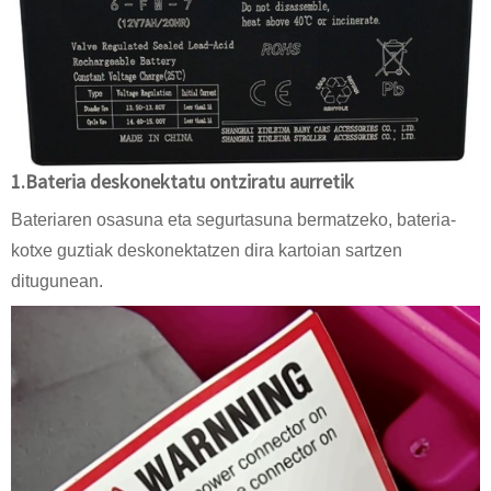
1.Bateria deskonektatu ontziratu aurretik
Bateriaren osasuna eta segurtasuna bermatzeko, bateria-
kotxe guztiak deskonektatzen dira kartoian sartzen
ditugunean.