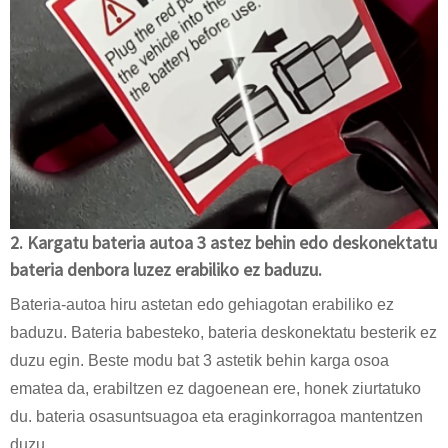
2. Kargatu bateria autoa 3 astez behin edo deskonektatu
bateria denbora luzez erabiliko ez baduzu.
Bateria-autoa hiru astetan edo gehiagotan erabiliko ez
baduzu. Bateria babesteko, bateria deskonektatu besterik ez
duzu egin. Beste modu bat 3 astetik behin karga osoa
ematea da, erabiltzen ez dagoenean ere, honek ziurtatuko
du. bateria osasuntsuagoa eta eraginkorragoa mantentzen
duzu.