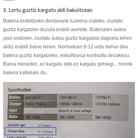
3. Lortu guztiz kargatu aldi bakoitzean
Bateria erabiltzeko denborarik luzeena izateko, ziurtatu
guztiz kargatzen duzula erabili aurretik. Bateriaren autoa
jaso ondoren, ziurtatu autoa guztiz kargatuta dagoela lehen
aldiz erabili baino lehen. Normalean 8-12 ordu behar dira
bateria guztiz kargatzeko, eskuliburua kontsulta dezakezu.
Baina mesedez, ez kargatu edo ez kargatu gehiegi. , horrek
bateria kaltetuko du.