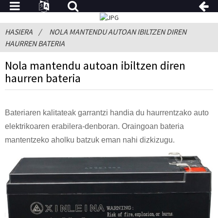
HASIERA
NOLA MANTENDU AUTOAN IBILTZEN DIREN
HAURREN BATERIA
Nola mantendu autoan ibiltzen diren
haurren bateria
Bateriaren kalitateak garrantzi handia du haurrentzako auto
elektrikoaren erabilera-denboran. Oraingoan bateria
mantentzeko aholku batzuk eman nahi dizkizugu.