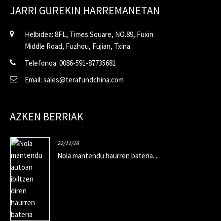
JARRI GUREKIN HARREMANETAN
Helbidea: 8FL, Times Square, NO.89, Fuxin
Middle Road, Fuzhou, Fujian, Txina
Telefonoa: 0086-591-87735681
Email: sales@terafundchina.com
AZKEN BERRIAK
22/11/16
Nola mantendu haurren bateria...