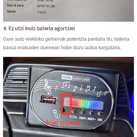
4. Ez utzi inoiz bateria agortzen
Gure auto elektriko gehienak potentzia pantaila du, bateria
baxua erakusten duenean hobe duzu autoa kargatzea.