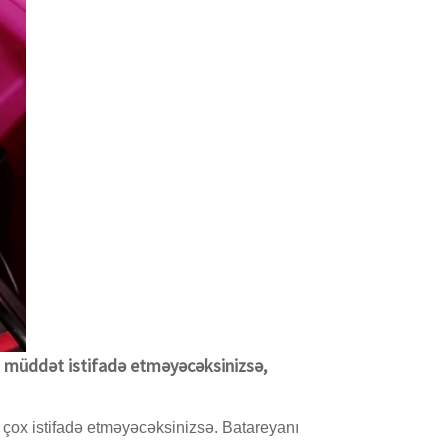
n müddət istifadə etməyəcəksinizsə,
 çox istifadə etməyəcəksinizsə. Batareyanı