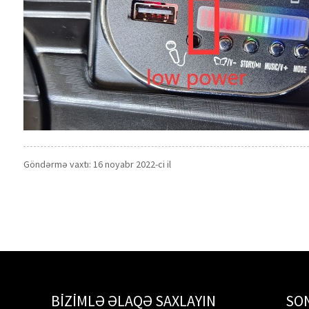
Göndərmə vaxtı: 16 noyabr 2022-ci il
BIZIMLƏ ƏLAQƏ SAXLAYIN
SO