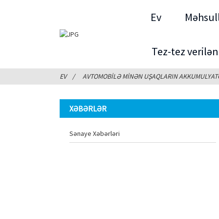
Ev
Məhsul
Tez-tez verilən
EV
AVTOMOBILƏ MINƏN UŞAQLARIN AKKUMULYAT
XƏBƏRLƏR
Sənaye Xəbərləri