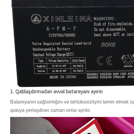
1. Qablaşdırmadan əvvəl batareyanı ayırın
Batareyanın sağlamlığını və təhlükəsizliyini təmin etmək 
qutuya yerləşdirən zaman onlar ayrılır.