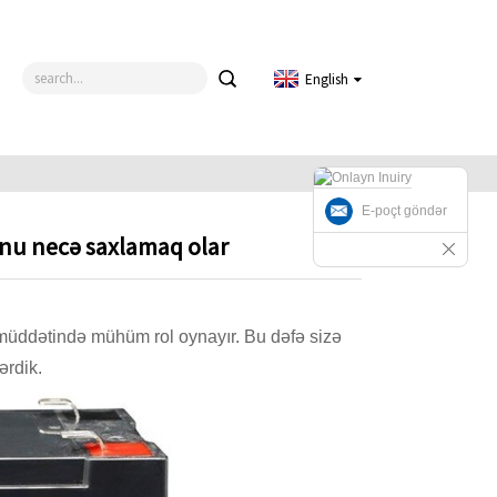
English
E-poçt göndər
nu necə saxlamaq olar
ə müddətində mühüm rol oynayır. Bu dəfə sizə
ərdik.