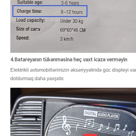
4.Batareyanın tükənməsinə heç vaxt icazə verməyin
Elektrikli avtomobillərimizin əksəriyyətində güc displeyi va
doldurmaq daha yaxşıdır.