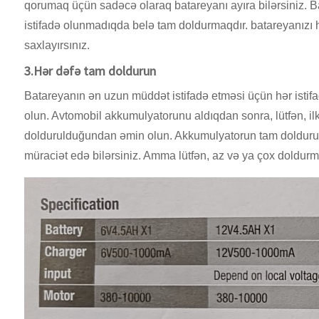
qorumaq üçün sadəcə olaraq batareyanı ayıra bilərsiniz. Baş
istifadə olunmadıqda belə tam doldurmaqdır. batareyanız
saxlayırsınız.
3.Hər dəfə tam doldurun
Batareyanın ən uzun müddət istifadə etməsi üçün hər ist
olun. Avtomobil akkumulyatorunu aldıqdan sonra, lütfən, il
doldurulduğundan əmin olun. Akkumulyatorun tam doldurulm
müraciət edə bilərsiniz. Amma lütfən, az və ya çox doldurm