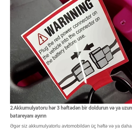
2.Akkumulyatoru hər 3 həftədən bir doldurun və ya uzu
batareyanı ayırın
Əgər siz akkumulyatorlu avtomobildən üç həftə və ya daha