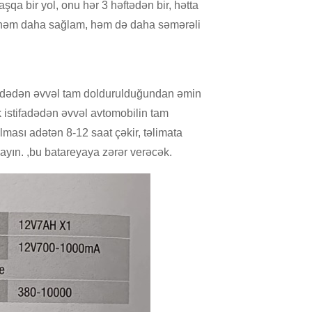
qa bir yol, onu hər 3 həftədən bir, hətta
ı həm daha sağlam, həm də daha səmərəli
ifadədən əvvəl tam doldurulduğundan əmin
k istifadədən əvvəl avtomobilin tam
ası adətən 8-12 saat çəkir, təlimata
ayın. ,bu batareyaya zərər verəcək.