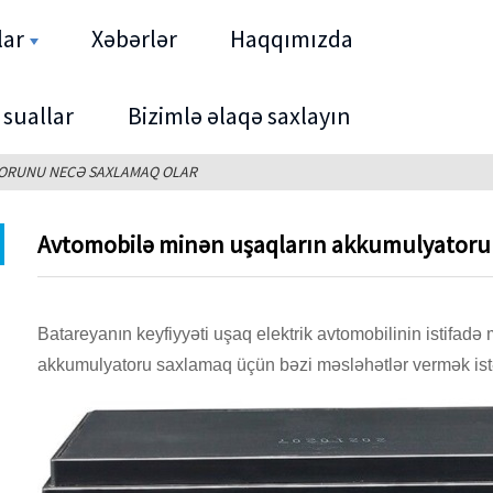
lar
Xəbərlər
Haqqımızda
 suallar
Bizimlə əlaqə saxlayın
ORUNU NECƏ SAXLAMAQ OLAR
Avtomobilə minən uşaqların akkumulyatoru
Batareyanın keyfiyyəti uşaq elektrik avtomobilinin istifad
akkumulyatoru saxlamaq üçün bəzi məsləhətlər vermək ist