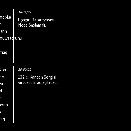
16/11/22
Uşağın Batareyasını
Necə Saxlamalı...
30/09/22
132-ci Kanton Sərgisi
virtual olaraq açılacaq...