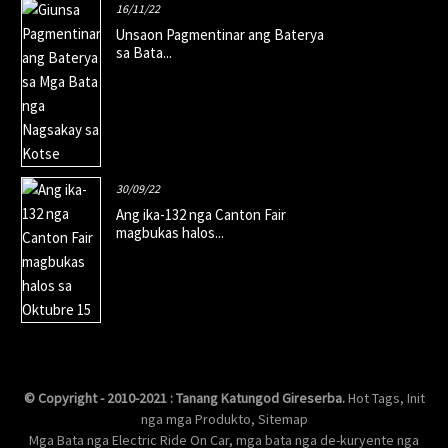
16/11/22
Unsaon Pagmentinar ang Baterya
sa Bata...
30/09/22
Ang ika-132 nga Canton Fair
magbukas halos...
© Copyright - 2010-2021 : Tanang Katungod Gireserba.
Hot Tags
,
Init
nga mga Produkto
,
Sitemap
Mga Bata nga Electric Ride On Car
,
mga bata nga de-kuryente nga