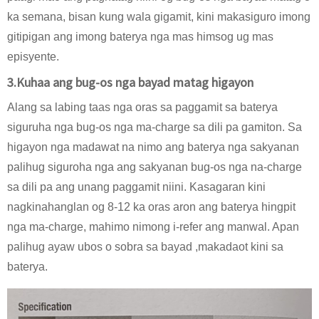
ka semana, bisan kung wala gigamit, kini makasiguro imong
gitipigan ang imong baterya nga mas himsog ug mas
episyente.
3.Kuhaa ang bug-os nga bayad matag higayon
Alang sa labing taas nga oras sa paggamit sa baterya
siguruha nga bug-os nga ma-charge sa dili pa gamiton. Sa
higayon nga madawat na nimo ang baterya nga sakyanan
palihug siguroha nga ang sakyanan bug-os nga na-charge
sa dili pa ang unang paggamit niini. Kasagaran kini
nagkinahanglan og 8-12 ka oras aron ang baterya hingpit
nga ma-charge, mahimo nimong i-refer ang manwal. Apan
palihug ayaw ubos o sobra sa bayad ,makadaot kini sa
baterya.