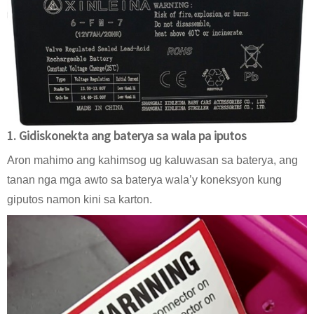
1. Gidiskonekta ang baterya sa wala pa iputos
Aron mahimo ang kahimsog ug kaluwasan sa baterya, ang
tanan nga mga awto sa baterya wala’y koneksyon kung
giputos namon kini sa karton.