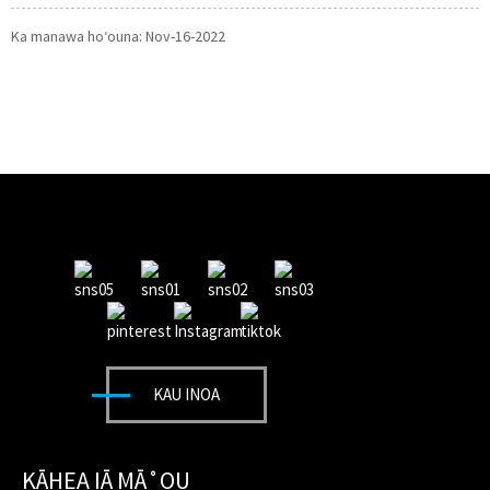
Ka manawa hoʻouna: Nov-16-2022
KAU INOA
KĀHEA IĀ MĀ˚OU