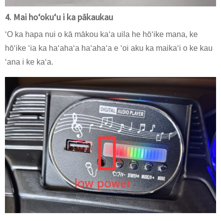
4. Mai hoʻokuʻu i ka pākaukau
ʻO ka hapa nui o kā mākou kaʻa uila he hōʻike mana, ke
hōʻike ʻia ka haʻahaʻa haʻahaʻa e ʻoi aku ka maikaʻi o ke kau
ʻana i ke kaʻa.