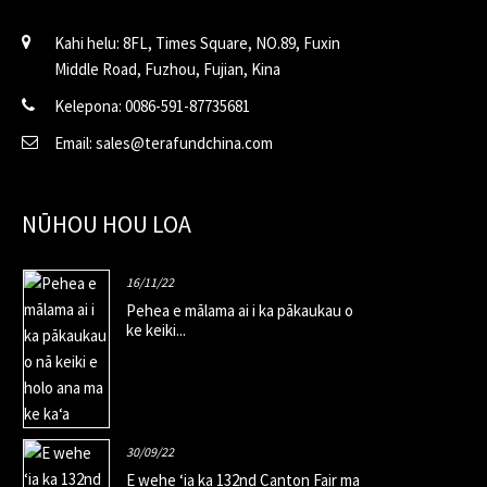
Kahi helu: 8FL, Times Square, NO.89, Fuxin
Middle Road, Fuzhou, Fujian, Kina
Kelepona: 0086-591-87735681
Email: sales@terafundchina.com
NŪHOU HOU LOA
16/11/22
Pehea e mālama ai i ka pākaukau o
ke keiki...
30/09/22
E wehe ʻia ka 132nd Canton Fair ma