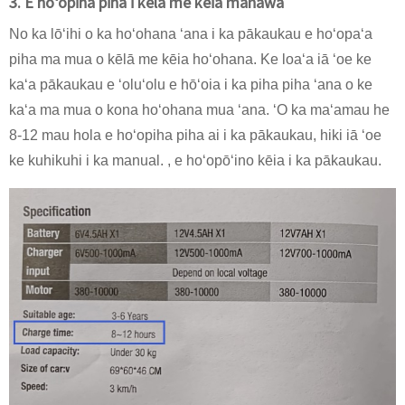
3. E hoʻopiha piha i kēlā me kēia manawa
No ka lōʻihi o ka hoʻohana ʻana i ka pākaukau e hoʻopaʻa
piha ma mua o kēlā me kēia hoʻohana. Ke loaʻa iā ʻoe ke
kaʻa pākaukau e ʻoluʻolu e hōʻoia i ka piha piha ʻana o ke
kaʻa ma mua o kona hoʻohana mua ʻana. ʻO ka maʻamau he
8-12 mau hola e hoʻopiha piha ai i ka pākaukau, hiki iā ʻoe
ke kuhikuhi i ka manual. , e hoʻopōʻino kēia i ka pākaukau.