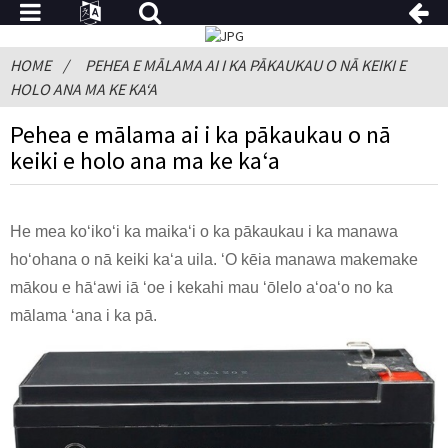
HOME
PEHEA E MĀLAMA AI I KA PĀKAUKAU O NĀ KEIKI E
HOLO ANA MA KE KAʻA
Pehea e mālama ai i ka pākaukau o nā
keiki e holo ana ma ke kaʻa
He mea koʻikoʻi ka maikaʻi o ka pākaukau i ka manawa
hoʻohana o nā keiki kaʻa uila. ʻO kēia manawa makemake
mākou e hāʻawi iā ʻoe i kekahi mau ʻōlelo aʻoaʻo no ka
mālama ʻana i ka pā.