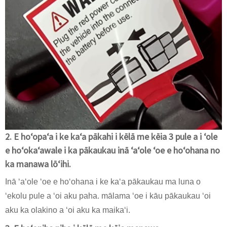
2. E hoʻopaʻa i ke kaʻa pākahi i kēlā me kēia 3 pule a i ʻole
e hoʻokaʻawale i ka pākaukau inā ʻaʻole ʻoe e hoʻohana no
ka manawa lōʻihi.
Inā ʻaʻole ʻoe e hoʻohana i ke kaʻa pākaukau ma luna o
ʻekolu pule a ʻoi aku paha. mālama ʻoe i kāu pākaukau ʻoi
aku ka olakino a ʻoi aku ka maikaʻi.