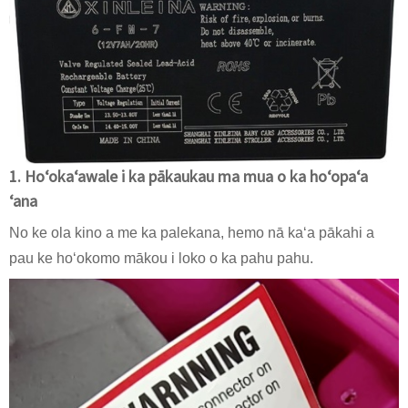
1. Hoʻokaʻawale i ka pākaukau ma mua o ka hoʻopaʻa
ʻana
No ke ola kino a me ka palekana, hemo nā kaʻa pākahi a
pau ke hoʻokomo mākou i loko o ka pahu pahu.