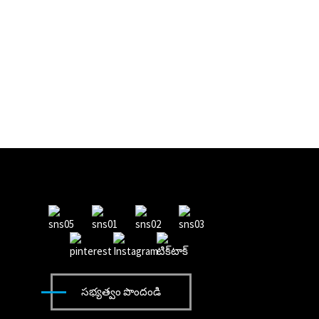
సభ్యత్వం పొందండి