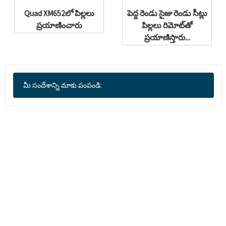
Quad XM652లో పిల్లలు
పెద్ద రెండు సైజు రెండు సీట్లు
ప్రయాణించారు
పిల్లలు రిమోట్‌తో
ప్రయాణిస్తారు...
మీ సందేశాన్ని మాకు పంపండి: