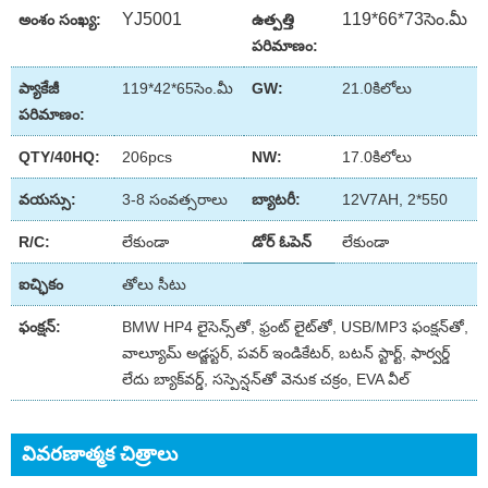
YJ5001
119*66*73సెం.మీ
అంశం సంఖ్య:
ఉత్పత్తి
పరిమాణం:
ప్యాకేజీ
119*42*65సెం.మీ
GW:
21.0కిలోలు
పరిమాణం:
QTY/40HQ:
206pcs
NW:
17.0కిలోలు
వయస్సు:
3-8 సంవత్సరాలు
బ్యాటరీ:
12V7AH, 2*550
R/C:
లేకుండా
డోర్ ఓపెన్
లేకుండా
ఐచ్ఛికం
తోలు సీటు
ఫంక్షన్:
BMW HP4 లైసెన్స్‌తో, ఫ్రంట్ లైట్‌తో, USB/MP3 ఫంక్షన్‌తో,
వాల్యూమ్ అడ్జస్టర్, పవర్ ఇండికేటర్, బటన్ స్టార్ట్, ఫార్వర్డ్
లేదు బ్యాక్‌వర్డ్, సస్పెన్షన్‌తో వెనుక చక్రం, EVA వీల్
వివరణాత్మక చిత్రాలు