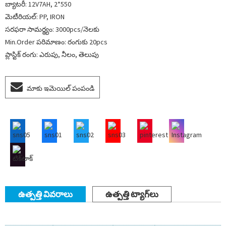
బ్యాటరీ: 12V7AH, 2*550
మెటీరియల్: PP, IRON
సరఫరా సామర్థ్యం: 3000pcs/నెలకు
Min.Order పరిమాణం: రంగుకు 20pcs
ప్లాస్టిక్ రంగు: ఎరుపు, నీలం, తెలుపు
మాకు ఇమెయిల్ పంపండి
ఉత్పత్తి వివరాలు
ఉత్పత్తి ట్యాగ్‌లు