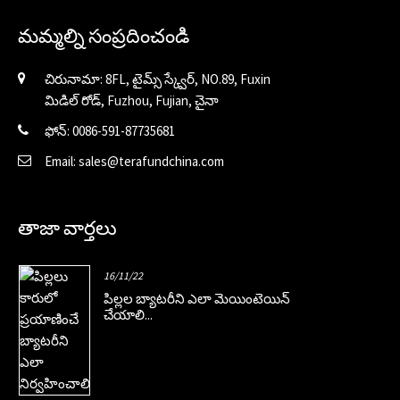
మమ్మల్ని సంప్రదించండి
చిరునామా: 8FL, టైమ్స్ స్క్వేర్, NO.89, Fuxin
మిడిల్ రోడ్, Fuzhou, Fujian, చైనా
ఫోన్: 0086-591-87735681
Email: sales@terafundchina.com
తాజా వార్తలు
16/11/22
పిల్లల బ్యాటరీని ఎలా మెయింటెయిన్
చేయాలి...