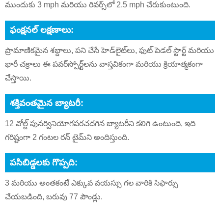
ముందుకు 3 mph మరియు రివర్స్‌లో 2.5 mph చేరుకుంటుంది.
ఫంక్షనల్ లక్షణాలు:
ప్రామాణికమైన శబ్దాలు, పని చేసే హెడ్‌లైట్‌లు, ఫుట్ పెడల్ స్టార్ట్ మరియు
భారీ చక్రాలు ఈ పవర్‌స్పోర్ట్‌లను వాస్తవికంగా మరియు క్రియాత్మకంగా
చేస్తాయి.
శక్తివంతమైన బ్యాటరీ:
12 వోల్ట్ పునర్వినియోగపరచదగిన బ్యాటరీని కలిగి ఉంటుంది, ఇది
గరిష్టంగా 2 గంటల రన్ టైమ్‌ని అందిస్తుంది.
పసిబిడ్డలకు గొప్పది:
3 మరియు అంతకంటే ఎక్కువ వయస్సు గల వారికి సిఫార్సు
చేయబడింది, బరువు 77 పౌండ్లు.