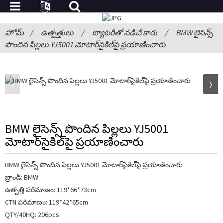
హోమ్
ఉత్పత్తులు
బ్యాటరీతో నడిచే కారు
BMW లైసెన్స్
పొందిన పిల్లలు YJ5001 మోటార్‌సైకిల్‌పై ప్రయాణించారు
BMW లైసెన్స్ పొందిన పిల్లలు YJ5001
మోటార్‌సైకిల్‌పై ప్రయాణించారు
BMW లైసెన్స్ పొందిన పిల్లలు YJ5001 మోటార్‌సైకిల్‌పై ప్రయాణించారు
బ్రాండ్: BMW
ఉత్పత్తి పరిమాణం: 119*66*73cm
CTN పరిమాణం: 119*42*65cm
QTY/40HQ: 206pcs