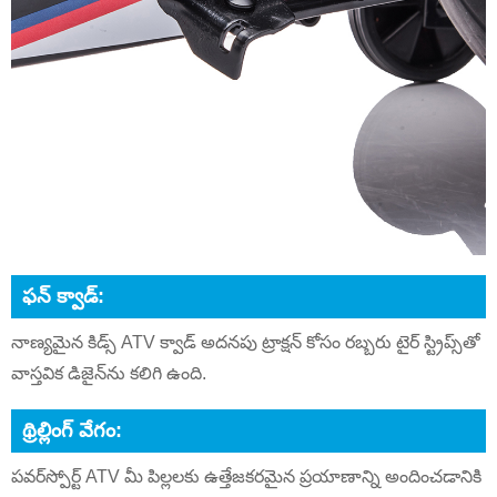
ఫన్ క్వాడ్:
నాణ్యమైన కిడ్స్ ATV క్వాడ్ అదనపు ట్రాక్షన్ కోసం రబ్బరు టైర్ స్ట్రిప్స్‌తో
వాస్తవిక డిజైన్‌ను కలిగి ఉంది.
థ్రిల్లింగ్ వేగం:
పవర్‌స్పోర్ట్ ATV మీ పిల్లలకు ఉత్తేజకరమైన ప్రయాణాన్ని అందించడానికి