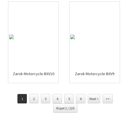
Zarok Motorcycle BXV10
Zarok Motorcycle BXV9
1
2
3
4
5
6
Next >
>>
Rûpel 1 / 120