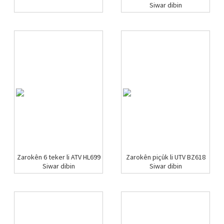
Siwar dibin
Zarokên 6 teker li ATV HL699
Zarokên piçûk li UTV BZ618
Siwar dibin
Siwar dibin