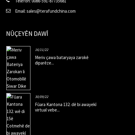
Telefon: 0086-591-87735681
Email: sales@terafundchina.com
NÛÇEYÊN DAWÎ
16/11/22
Meriv çawa bataryaya zarokê
diparêze...
30/09/22
Fûara Kantona 132. dê bi awayekî
virtual vebe...