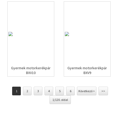
Gyermek motorkerékpár
Gyermek motorkerékpár
BXV10
BXV9
1
2
3
4
5
6
Következő >
>>
1/120. oldal