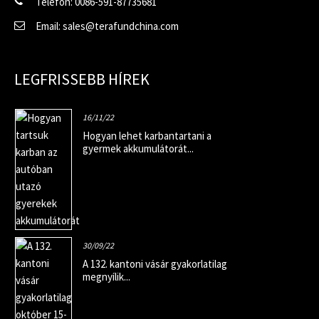
Telefon: 0086-591-87735681
Email: sales@terafundchina.com
LEGFRISSEBB HÍREK
16/11/22
Hogyan lehet karbantartani a
gyermek akkumulátorát...
30/09/22
A 132. kantoni vásár gyakorlatilag
megnyílik...