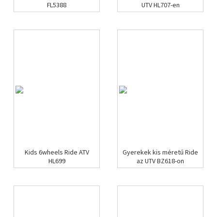
FL5388
UTV HL707-en
Kids 6wheels Ride ATV
Gyerekek kis méretű Ride
HL699
az UTV BZ618-on