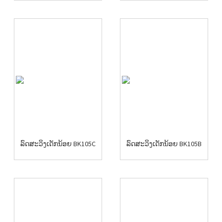
ລົດສະວິງເດັກນ້ອຍ BK105C
ລົດສະວິງເດັກນ້ອຍ BK105B