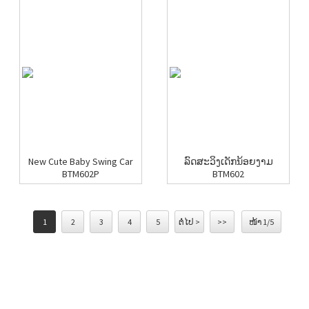
New Cute Baby Swing Car
ລົດສະວິງເດັກນ້ອຍງາມ
BTM602P
BTM602
1
2
3
4
5
ຕໍ່ໄປ >
>>
ໜ້າ 1/5