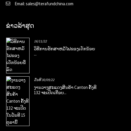
Email: sales@terafundchina.com
ຂ່າວລ້າສຸດ
16/11/22
ວິ​ທີ​ການ​ຮັກ​ສາ​ຫມໍ້​ໄຟ​ຂອງ​ເດັກ​ນ້ອຍ
...
ວັນທີ 30/09/22
ງານ​ວາງສະ​ແດງ​ສິນຄ້າ Canton ຄັ້ງ​ທີ
132 ຈະ​ເປີດ​ເກືອບ...