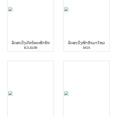
ລົດສະວິງເດັກນ້ອຍໜ້າຮັກ
ລົດສະວິງໜ້າຮັກມາໃຫມ່
BZL818N
6616