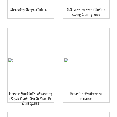
ລົດສະວິງເດັກງາມໃໝ່ 6615
ສີ່ລໍ້ Foot Twister ເດັກນ້ອຍ
Swing ລົດ BQ1988L
ລົດຂອງຫຼິ້ນເດັກນ້ອຍກິລາກາງ
ລົດສະວິງເດັກນ້ອຍງາມ
ແຈ້ງລົດບິດສໍາລັບເດັກນ້ອຍຂັບ
BTM608
ລົດ BQ1988