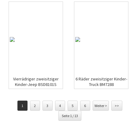
Vierrädriger zweisitziger
6 Räder zweisitziger Kinder-
Kinder-Jeep BSD8101S
Truck BM7288
1
2
3
4
5
6
Weiter >
>>
Seite 1 / 13