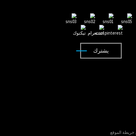
ركوب الأطفال على سيارة جيب YJ2588A
سيارة أطفال مرخصة من RAM...
يشترك
سيارة أطفال مرخصة من RAM...
خريطة الموقع