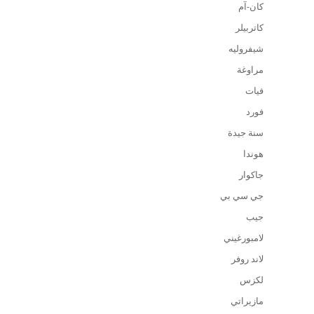
كان-آم
كاتربيلر
شيفروليه
مراوغة
فيات
فورد
سنة جيدة
هوندا
جاكوار
جي سي بي
جيب
لامبورغيني
لاند روفر
لكزس
مازيراتي