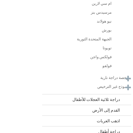
ام سي لارين
مرسيدس بنز
نيو هولاند
بورش
الجبهة المتحدة الثورية
تويوتا
فولكس واجن
فولفو
رخصة دراجة نارية
نموذج غير الترخيص
دراجة ثلاثية العجلات للأطفال
القدم إلى الأرض
اذهب العربات
دراجة أطفال