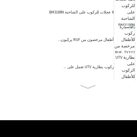
6 عجلات للركوب على الشاحنة BM3188N
أطفال مرخصون من RUF يركبون...
ركوب بطارية UTV تعمل على ...
بطارية UTV كبيرة الحجم للطرق الوعرة...
ركوب الأطفال على جيب YJ2588B